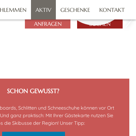
MEHR
CHLEMMEN
AKTIV
GESCHENKE
KONTAKT
ANFRAGEN
BUCHEN
SCHON GEWUSST?
wboards, Schlitten und Schneeschuhe können vor Ort
Und ganz praktisch: Mit Ihrer Gästekarte nutzen Sie
s die Skibusse der Region! Unser Tipp: