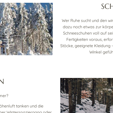
SC
Wer Ruhe sucht und den wint
dazu noch etwas zur körper
Schneeschuhen voll auf se
Fertigkeiten voraus, erfo
Stöcke, geeignete Kleidung 
Winkel gefü
N
mmer?
öhenluft tanken und die
cher Winterspaziergang oder