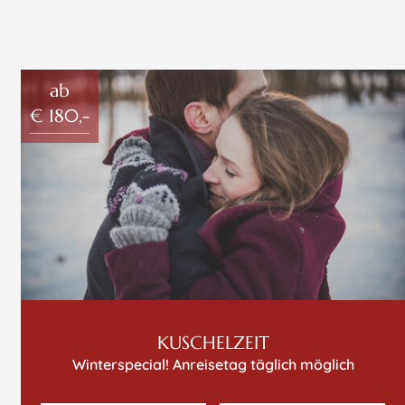
ab
€ 180,-
KUSCHELZEIT
Winterspecial! Anreisetag täglich möglich