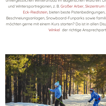
unvergesslichen Winterurlaub im Bayerischen Wald ein. D
und Wintersportregionen, z. B.
Großer Arber
,
Skizentrum
Eck-Riedlstein,
bieten beste Pistenbedingungen,
Beschneiungsanlagen, Snowboard-Funparks sowie familie
möchten gerne mit einem Kurs starten? Da ist in allen Dis
Winkel
der richtige Ansprechpart