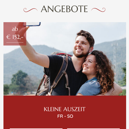
ANGEBOTE
ab
€ 152,-
KLEINE AUSZEIT
FR - SO