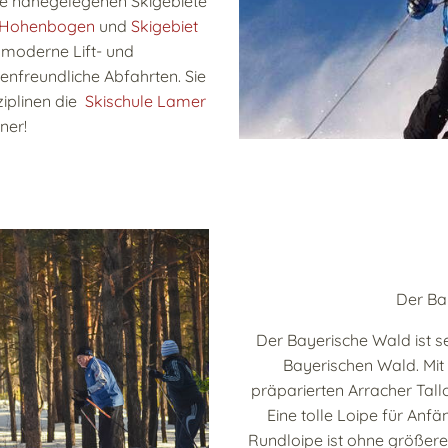
ie nahegelegenen Skigebiete
 Hohenbogen
und
Skigebiet
 moderne Lift- und
nfreundliche Abfahrten. Sie
ziplinen die
Skischule Lamer
ner!
Der Bay
Der Bayerische Wald ist s
Bayerischen Wald. Mit 
präparierten Arracher Tal
Eine tolle Loipe für Anfä
Rundloipe ist ohne größere