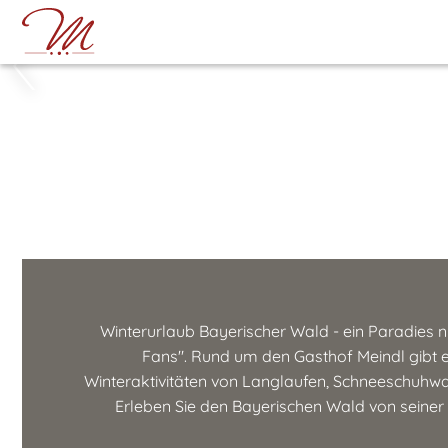
Winterurlaub Bayerischer Wald - ein Paradies nic
Fans". Rund um den Gasthof Meindl gibt e
Winteraktivitäten von Langlaufen, Schneeschuhwa
Erleben Sie den Bayerischen Wald von seiner 