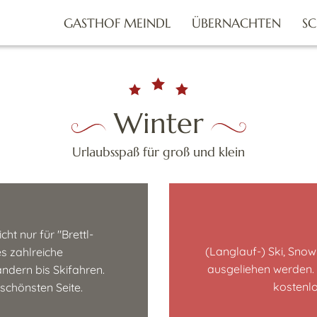
GASTHOF MEINDL
ÜBERNACHTEN
S
Winter
Urlaubsspaß für groß und klein
ht nur für "Brettl-
(Langlauf-) Ski, Sno
s zahlreiche
ausgeliehen werden. 
ndern bis Skifahren.
kostenlo
schönsten Seite.