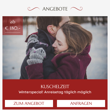
ANGEBOTE
ab
€ 180,-
KUSCHELZEIT
Winterspecial! Anreisetag täglich möglich
ZUM ANGEBOT
ANFRAGEN