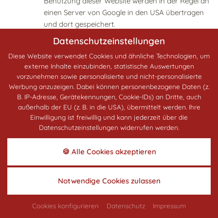
Benutzung dieser Website werden in der Regel an
einen Server von Google in den USA übertragen
und dort gespeichert.
Datenschutzeinstellungen
Die Nutzung dieses Dienstes erfolgt auf Grundlage
Ihrer Einwilligung nach Art. 6 Abs. 1 lit. a DSGVO
Diese Website verwendet Cookies und ähnliche Technologien, um
externe Inhalte einzubinden, statistische Auswertungen
und § 25 Abs. 1 TDDDG. Die Einwilligung ist
vorzunehmen sowie personalisierte und nicht-personalisierte
jederzeit widerrufbar.
Werbung anzuzeigen. Dabei können personenbezogene Daten (z.
B. IP-Adresse, Gerätekennungen, Cookie-IDs) an Dritte, auch
Die Datenübertragung in die USA wird auf die
außerhalb der EU (z. B. in die USA), übermittelt werden. Ihre
Standardvertragsklauseln der EU-Kommission
Einwilligung ist freiwillig und kann jederzeit über die
gestützt. Details finden Sie hier:
Datenschutzeinstellungen widerrufen werden.
https://privacy.google.com/businesses/controller
Das Unternehmen verfügt über eine Zertifizierung
🍪 Alle Cookies akzeptieren
nach dem „EU-US Data Privacy Framework“
(DPF). Der DPF ist ein Übereinkommen zwischen
Notwendige Cookies zulassen
der Europäischen Union und den USA, der die
Einhaltung europäischer Datenschutzstandards
Cookies konfigurieren
Datenschutz
Impressum
bei Datenverarbeitungen in den USA