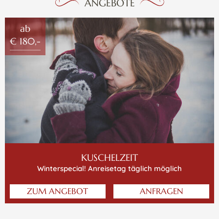
ANGEBOTE
ab
€ 180,-
KUSCHELZEIT
Winterspecial! Anreisetag täglich möglich
ZUM ANGEBOT
ANFRAGEN