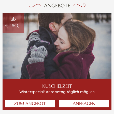
ANGEBOTE
ab
€ 180,-
KUSCHELZEIT
Winterspecial! Anreisetag täglich möglich
ZUM ANGEBOT
ANFRAGEN