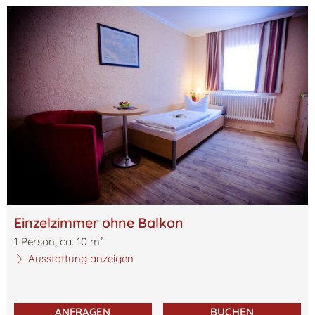
Einzelzimmer ohne Balkon
1
Person
,
ca.
10
m²
Ausstattung anzeigen
ANFRAGEN
BUCHEN