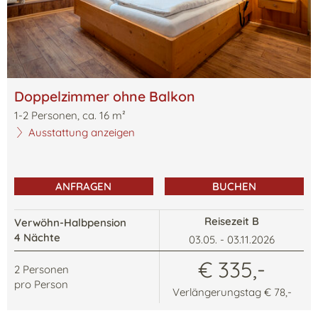
Doppelzimmer ohne Balkon
1
-
2
Personen
,
ca.
16
m²
Ausstattung anzeigen
ANFRAGEN
BUCHEN
Reisezeit B
Verwöhn-Halbpension
4 Nächte
03.05. - 03.11.2026
€ 335,-
2
Personen
pro Person
Verlängerungstag € 78,-